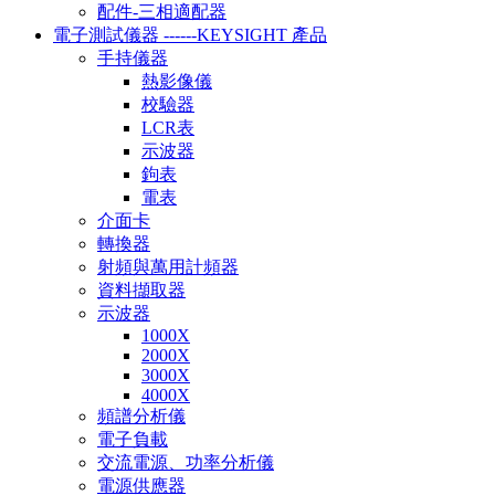
配件-三相適配器
電子測試儀器 ------KEYSIGHT 產品
手持儀器
熱影像儀
校驗器
LCR表
示波器
鉤表
電表
介面卡
轉換器
射頻與萬用計頻器
資料擷取器
示波器
1000X
2000X
3000X
4000X
頻譜分析儀
電子負載
交流電源、功率分析儀
電源供應器