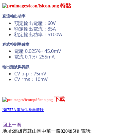
特點
直流輸出功率
額定輸出電壓：60V
額定輸出電流：85A
額定輸出功率：5100W
程式控制準確度
電壓 0.025%+ 45.0mV
電流 0.1%+ 255mA
輸出漣波與雜訊
CV p-p：75mV
CV rms：10mV
下載
N8757A 電源供應器型錄
回上一頁
地址:高雄市鼓山區中華一路820號5樓 電話: