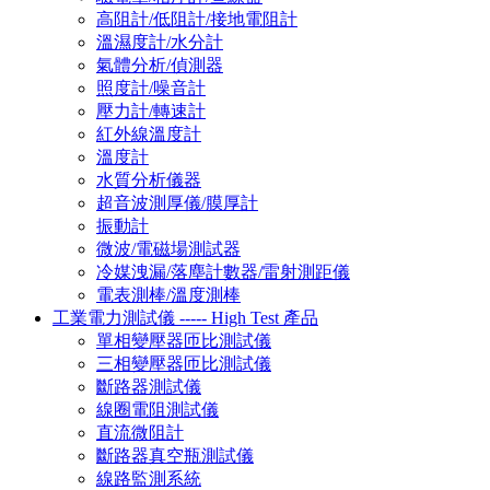
高阻計/低阻計/接地電阻計
溫濕度計/水分計
氣體分析/偵測器
照度計/噪音計
壓力計/轉速計
紅外線溫度計
溫度計
水質分析儀器
超音波測厚儀/膜厚計
振動計
微波/電磁場測試器
冷媒洩漏/落塵計數器/雷射測距儀
電表測棒/溫度測棒
工業電力測試儀 ----- High Test 產品
單相變壓器匝比測試儀
三相變壓器匝比測試儀
斷路器測試儀
線圈電阻測試儀
直流微阻計
斷路器真空瓶測試儀
線路監測系統