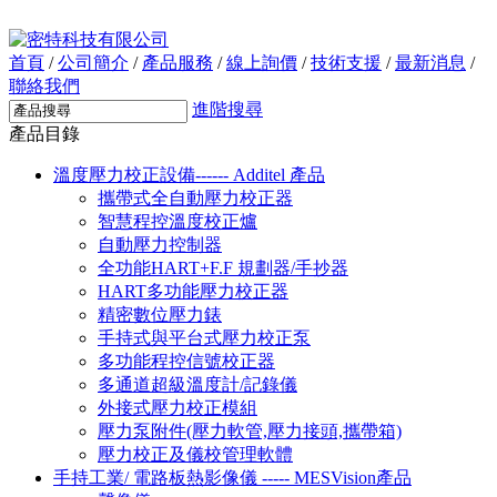
首頁
/
公司簡介
/
產品服務
/
線上詢價
/
技術支援
/
最新消息
/
聯絡我們
進階搜尋
產品目錄
溫度壓力校正設備------ Additel 產品
攜帶式全自動壓力校正器
智慧程控溫度校正爐
自動壓力控制器
全功能HART+F.F 規劃器/手抄器
HART多功能壓力校正器
精密數位壓力錶
手持式與平台式壓力校正泵
多功能程控信號校正器
多通道超級溫度計/記錄儀
外接式壓力校正模組
壓力泵附件(壓力軟管,壓力接頭,攜帶箱)
壓力校正及儀校管理軟體
手持工業/ 電路板熱影像儀 ----- MESVision產品