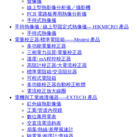
聲像儀
線上型熱影像分析儀／攝影機
PCB 電路板專用熱像分析儀
手持式熱像儀
手持熱像儀 / 線上型固定式熱像儀--- HIKMICRO 產品
手持式熱像儀
電量校正器/標準電阻箱------Meatest 產品
多功能電量校正器
三相電力品質/電量校正器
溫度/ mA程控校正器
高阻計校正器/大電流校正器
標準電阻箱/交流阻抗器
可程式電阻箱
多功能校正器自動校正軟體
電流校正放大線圈
電機與工業維護儀器-----EXTECH 產品
紅外線熱影像儀
工業/管道內視鏡
數位萬用電表
交直流電流鉤表
扇葉/熱線/差壓風速計
驗電筆/相序計/查線器