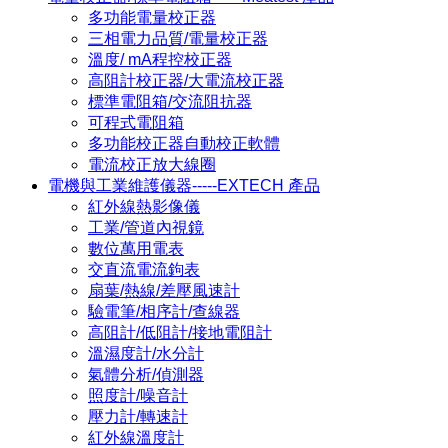
多功能電量校正器
三相電力品質/電量校正器
溫度/ mA程控校正器
高阻計校正器/大電流校正器
標準電阻箱/交流阻抗器
可程式電阻箱
多功能校正器自動校正軟體
電流校正放大線圈
電機與工業維護儀器-----EXTECH 產品
紅外線熱影像儀
工業/管道內視鏡
數位萬用電表
交直流電流鉤表
扇葉/熱線/差壓風速計
驗電筆/相序計/查線器
高阻計/低阻計/接地電阻計
溫濕度計/水分計
氣體分析/偵測器
照度計/噪音計
壓力計/轉速計
紅外線溫度計