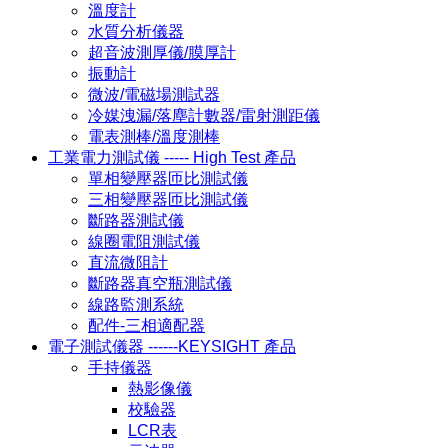
溫度計
水質分析儀器
超音波測厚儀/膜厚計
振動計
微波/電磁場測試器
冷媒洩漏/落塵計數器/雷射測距儀
電表測棒/溫度測棒
工業電力測試儀 ----- High Test 產品
單相變壓器匝比測試儀
三相變壓器匝比測試儀
斷路器測試儀
線圈電阻測試儀
直流微阻計
斷路器真空瓶測試儀
線路監測系統
配件-三相適配器
電子測試儀器 ------KEYSIGHT 產品
手持儀器
熱影像儀
校驗器
LCR表