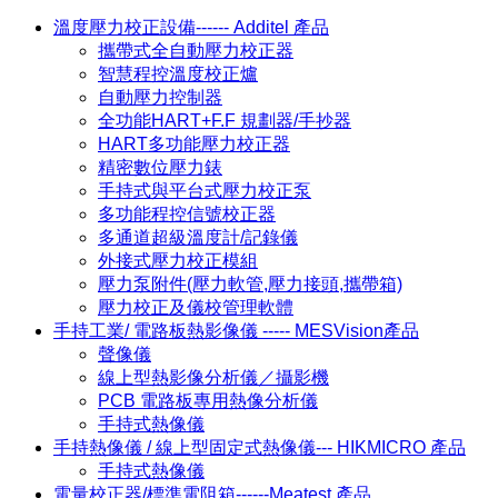
溫度壓力校正設備------ Additel 產品
攜帶式全自動壓力校正器
智慧程控溫度校正爐
自動壓力控制器
全功能HART+F.F 規劃器/手抄器
HART多功能壓力校正器
精密數位壓力錶
手持式與平台式壓力校正泵
多功能程控信號校正器
多通道超級溫度計/記錄儀
外接式壓力校正模組
壓力泵附件(壓力軟管,壓力接頭,攜帶箱)
壓力校正及儀校管理軟體
手持工業/ 電路板熱影像儀 ----- MESVision產品
聲像儀
線上型熱影像分析儀／攝影機
PCB 電路板專用熱像分析儀
手持式熱像儀
手持熱像儀 / 線上型固定式熱像儀--- HIKMICRO 產品
手持式熱像儀
電量校正器/標準電阻箱------Meatest 產品