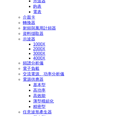
示波器
鉤表
電表
介面卡
轉換器
射頻與萬用計頻器
資料擷取器
示波器
1000X
2000X
3000X
4000X
頻譜分析儀
電子負載
交流電源、功率分析儀
電源供應器
基本型
高功率
高效能
薄型模組化
精密型
任意波形產生器