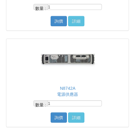
數量 :
詢價
詳細
N8742A
電源供應器
數量 :
詢價
詳細