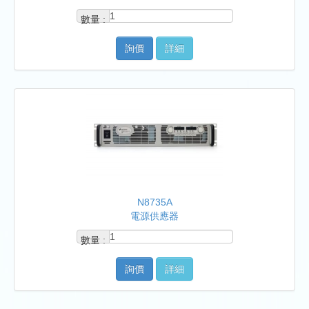
數量 :
詢價
詳細
N8735A
電源供應器
數量 :
詢價
詳細