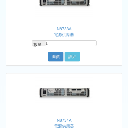
N8733A
電源供應器
數量 :
詢價
詳細
N8734A
電源供應器