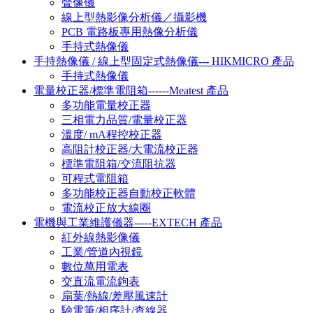
聲像儀
線上型熱影像分析儀／攝影機
PCB 電路板專用熱像分析儀
手持式熱像儀
手持熱像儀 / 線上型固定式熱像儀--- HIKMICRO 產品
手持式熱像儀
電量校正器/標準電阻箱------Meatest 產品
多功能電量校正器
三相電力品質/電量校正器
溫度/ mA程控校正器
高阻計校正器/大電流校正器
標準電阻箱/交流阻抗器
可程式電阻箱
多功能校正器自動校正軟體
電流校正放大線圈
電機與工業維護儀器-----EXTECH 產品
紅外線熱影像儀
工業/管道內視鏡
數位萬用電表
交直流電流鉤表
扇葉/熱線/差壓風速計
驗電筆/相序計/查線器