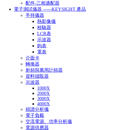
配件-三相適配器
電子測試儀器 ------KEYSIGHT 產品
手持儀器
熱影像儀
校驗器
LCR表
示波器
鉤表
電表
介面卡
轉換器
射頻與萬用計頻器
資料擷取器
示波器
1000X
2000X
3000X
4000X
頻譜分析儀
電子負載
交流電源、功率分析儀
電源供應器