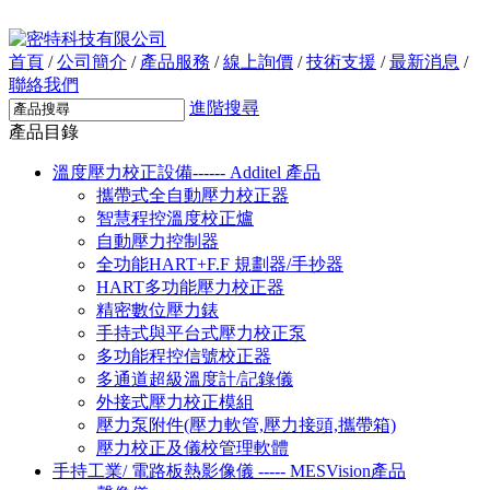
首頁
/
公司簡介
/
產品服務
/
線上詢價
/
技術支援
/
最新消息
/
聯絡我們
進階搜尋
產品目錄
溫度壓力校正設備------ Additel 產品
攜帶式全自動壓力校正器
智慧程控溫度校正爐
自動壓力控制器
全功能HART+F.F 規劃器/手抄器
HART多功能壓力校正器
精密數位壓力錶
手持式與平台式壓力校正泵
多功能程控信號校正器
多通道超級溫度計/記錄儀
外接式壓力校正模組
壓力泵附件(壓力軟管,壓力接頭,攜帶箱)
壓力校正及儀校管理軟體
手持工業/ 電路板熱影像儀 ----- MESVision產品