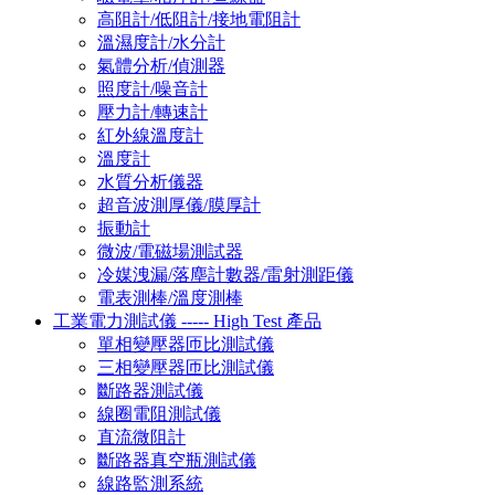
高阻計/低阻計/接地電阻計
溫濕度計/水分計
氣體分析/偵測器
照度計/噪音計
壓力計/轉速計
紅外線溫度計
溫度計
水質分析儀器
超音波測厚儀/膜厚計
振動計
微波/電磁場測試器
冷媒洩漏/落塵計數器/雷射測距儀
電表測棒/溫度測棒
工業電力測試儀 ----- High Test 產品
單相變壓器匝比測試儀
三相變壓器匝比測試儀
斷路器測試儀
線圈電阻測試儀
直流微阻計
斷路器真空瓶測試儀
線路監測系統