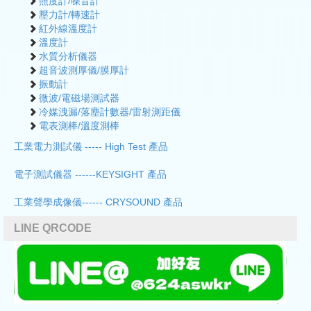
照度計/噪音計
壓力計/轉速計
紅外線溫度計
溫度計
水質分析儀器
超音波測厚儀/膜厚計
振動計
微波/電磁場測試器
冷媒洩漏/落塵計數器/雷射測距儀
電表測棒/溫度測棒
工業電力測試儀 ----- High Test 產品
電子測試儀器 ------KEYSIGHT 產品
工業聲學成像儀------ CRYSOUND 產品
LINE QRCODE