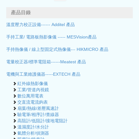
產品目錄
溫度壓力校正設備------ Additel 產品
手持工業/ 電路板熱影像儀 ----- MESVision產品
手持熱像儀 / 線上型固定式熱像儀--- HIKMICRO 產品
電量校正器/標準電阻箱------Meatest 產品
電機與工業維護儀器-----EXTECH 產品
紅外線熱影像儀
工業/管道內視鏡
數位萬用電表
交直流電流鉤表
扇葉/熱線/差壓風速計
驗電筆/相序計/查線器
高阻計/低阻計/接地電阻計
溫濕度計/水分計
氣體分析/偵測器