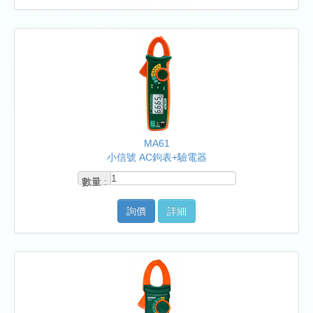
MA61
小信號 AC鉤表+驗電器
數量 :
詢價
詳細