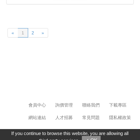
«
1
2
»
會員中心
詢價管理
聯絡我們
下載專區
網站連結
人才招募
常見問題
隱私權政策
If you continue to browse this website, you are allowing all
地址:高雄市鼓山區中華一路820號5樓 電話: 07-5367631 傳真: 07-5367632