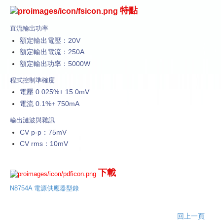
特點
直流輸出功率
額定輸出電壓：20V
額定輸出電流：250A
額定輸出功率：5000W
程式控制準確度
電壓 0.025%+ 15.0mV
電流 0.1%+ 750mA
輸出漣波與雜訊
CV p-p：75mV
CV rms：10mV
下載
N8754A 電源供應器型錄
回上一頁