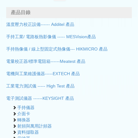
產品目錄
溫度壓力校正設備------ Additel 產品
手持工業/ 電路板熱影像儀 ----- MESVision產品
手持熱像儀 / 線上型固定式熱像儀--- HIKMICRO 產品
電量校正器/標準電阻箱------Meatest 產品
電機與工業維護儀器-----EXTECH 產品
工業電力測試儀 ----- High Test 產品
電子測試儀器 ------KEYSIGHT 產品
手持儀器
介面卡
轉換器
射頻與萬用計頻器
資料擷取器