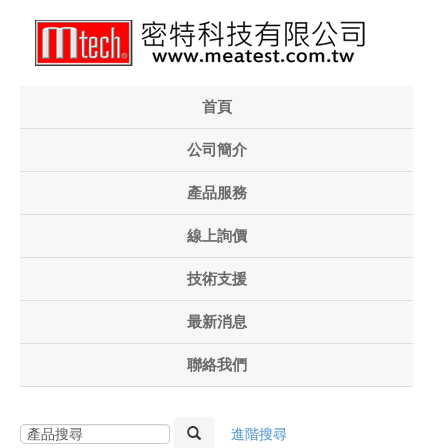
首頁
公司簡介
產品服務
線上詢價
技術支援
最新消息
聯絡我們
進階搜尋