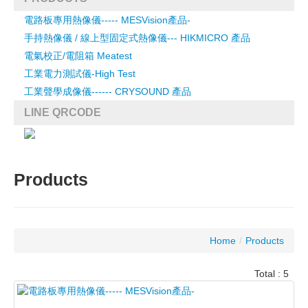
電路板專用熱像儀----- MESVision產品-
聲像儀
手持熱像儀 / 線上型固定式熱像儀--- HIKMICRO 產品
線上型熱影像分析儀／攝影機
手持式熱像儀
電氣校正/電阻箱 Meatest
熱影像儀
多功能校正器
工業電力測試儀-High Test
手持式高性能熱像儀
三相電力校正器
單相變壓器匝比測試儀
工業聲學成像儀------ CRYSOUND 產品
溫度/ mA程控校正器
匝比測試儀
工業聲學成像儀------ CRYSOUND 產品
LINE QRCODE
電氣校正器
斷路器接觸電阻測試儀
高阻計/大電流校正器
線圈電阻測試儀
標準電阻箱
直流接觸電阻分析儀
標準阻抗儀
斷路器真空瓶測試儀
可程式電阻箱
線路監測系統
Products
多功能校正器自動校正軟體
匝比與電阻三相適配器
電流校正放大線圈
Home
/
Products
Total : 5