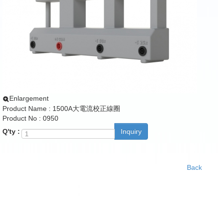
Enlargement
Product Name : 1500A大電流校正線圈
Product No : 0950
Q'ty :
Inquiry
Back